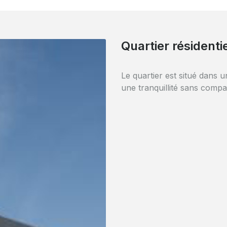
Parking aisé
A l'arrière de l'immeuble, 
possibilité de garer votre v
l'abri.