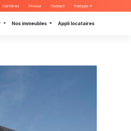
Carrières
Presse
Contact
français
r
Nos immeubles
Appli locataires