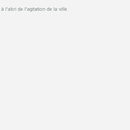
l'abri de l'agitation de la ville
élèbre musée consacré au