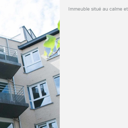
Immeuble situé au calme et à 
A proximité se trouve le c
peintre René Magritte.