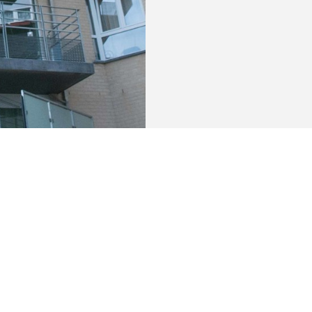
sur 4 étages se situe sur la commune de Jette dans
nnenhuis.