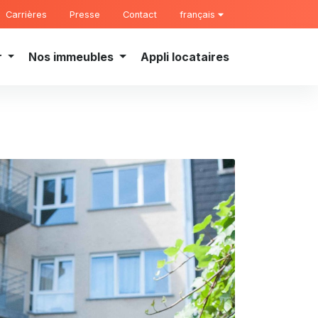
Carrières
Presse
Contact
français
r
Nos immeubles
Appli locataires