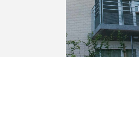
Cet immeuble de 34 appartements répartis 
le quartier situé entre Odon Warland et Pa