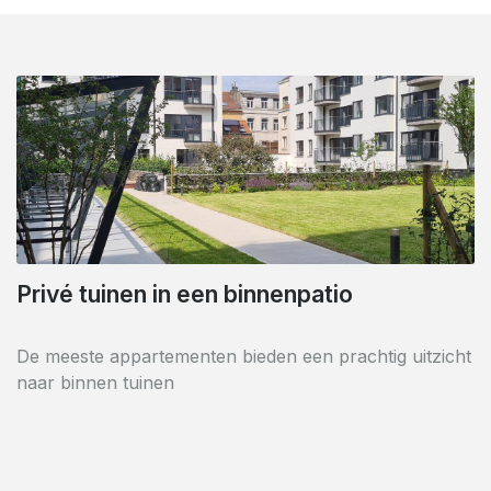
Privé tuinen in een binnenpatio
In het hart van de Europese wijk
De meeste appartementen bieden een prachtig uitzicht
Uitzonderlijke locatie in het hart van de Europese
naar binnen tuinen
instellingen