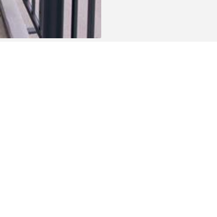
penbaar vervoer, winkels, scholen, enz.) en op een
n Ziekenhuis van Oudenaarde.
k ideaal voor wie van sport, natuur en wandelen
elijk toegankelijk en de Schelde bevindt zich op