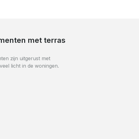
rialen
renoveerd met hoogwaardige en