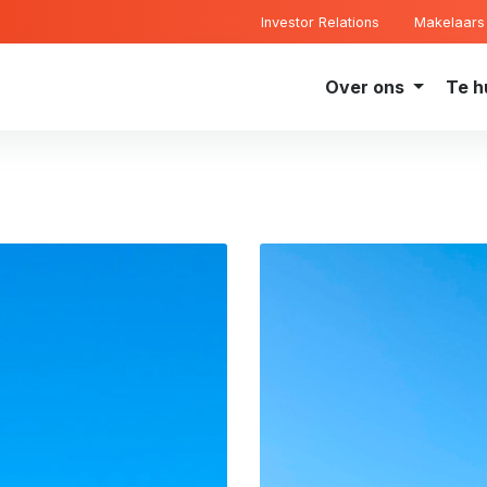
Investor Relations
Makelaars
Over ons
Te h