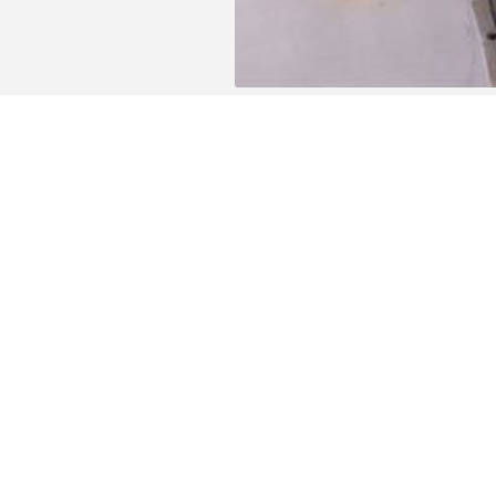
Het gebouw ligt vlakbij alle faciliteiten (o
steenworp van het station en het Algemee
Verder is de ligging van deze residentie oo
houdt. Het recreatiedomein De Donk is makk
minder dan 500 meter.