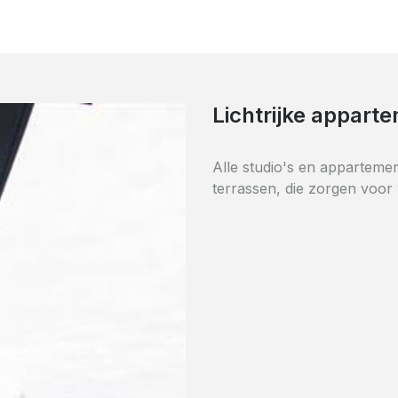
Kwalitatieve mate
Het gebouw is volledig ge
duurzame materialen.